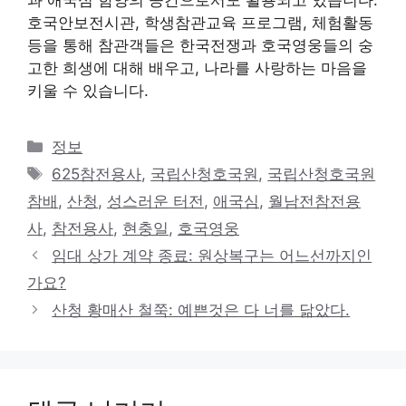
과 애국심 함양의 공간으로서도 활용되고 있습니다.
호국안보전시관, 학생참관교육 프로그램, 체험활동
등을 통해 참관객들은 한국전쟁과 호국영웅들의 숭
고한 희생에 대해 배우고, 나라를 사랑하는 마음을
키울 수 있습니다.
카
정보
테
태
625참전용사
,
국립산청호국원
,
국립산청호국원
고
그
참배
,
산청
,
성스러운 터전
,
애국심
,
월남전참전용
리
사
,
참전용사
,
현충일
,
호국영웅
임대 상가 계약 종료: 원상복구는 어느선까지인
가요?
산청 황매산 철쭉: 예쁜것은 다 너를 닮았다.