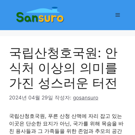
컨
텐
메
츠
로
뉴
건
너
국립산청호국원: 안
뛰
기
식처 이상의 의미를
가진 성스러운 터전
2024년 04월 29일
작성자:
gosansuro
국립산청호국원, 푸른 산청 산맥에 자리 잡고 있는
이곳은 단순한 묘지가 아닌, 국가를 위해 목숨을 바
친 용사들과 그 가족들을 위한 존엄과 추모의 공간