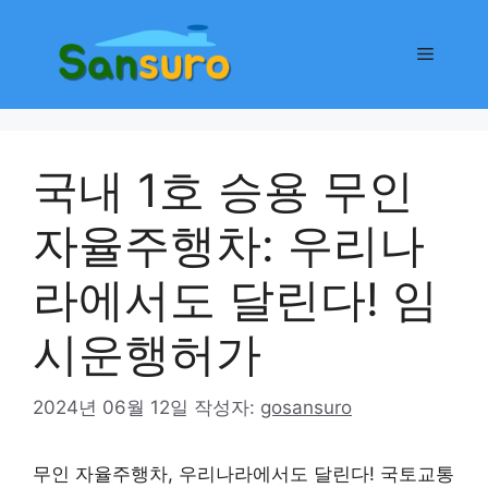
컨
텐
메
츠
로
뉴
건
너
국내 1호 승용 무인
뛰
기
자율주행차: 우리나
라에서도 달린다! 임
시운행허가
2024년 06월 12일
작성자:
gosansuro
무인 자율주행차, 우리나라에서도 달린다! 국토교통