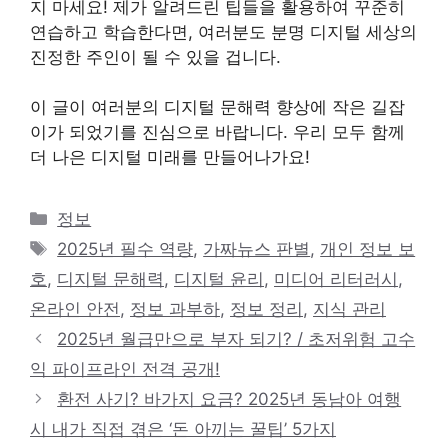
지 마세요! 제가 알려드린 팁들을 활용하여 꾸준히
연습하고 학습한다면, 여러분도 분명 디지털 세상의
진정한 주인이 될 수 있을 겁니다.
이 글이 여러분의 디지털 문해력 향상에 작은 길잡
이가 되었기를 진심으로 바랍니다. 우리 모두 함께
더 나은 디지털 미래를 만들어나가요!
카
정보
테
태
2025년 필수 역량
,
가짜뉴스 판별
,
개인 정보 보
고
그
호
,
디지털 문해력
,
디지털 윤리
,
미디어 리터러시
,
리
온라인 안전
,
정보 과부하
,
정보 정리
,
지식 관리
2025년 월급만으로 부자 되기? / 초저위험 고수
익 파이프라인 전격 공개!
환전 사기? 바가지 요금? 2025년 동남아 여행
시 내가 직접 겪은 ‘돈 아끼는 꿀팁’ 5가지