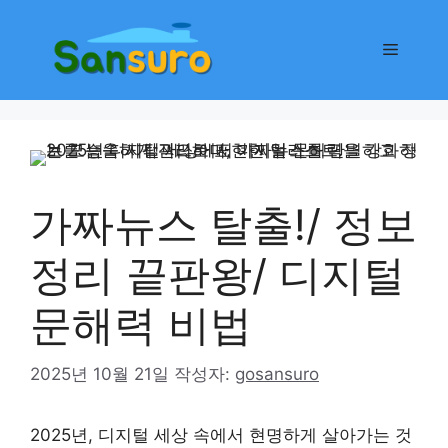
컨
텐
메
츠
로
뉴
건
너
뛰
기
가짜뉴스 탈출!/ 정보
정리 끝판왕/ 디지털
문해력 비법
2025년 10월 21일
작성자:
gosansuro
2025년, 디지털 세상 속에서 현명하게 살아가는 것