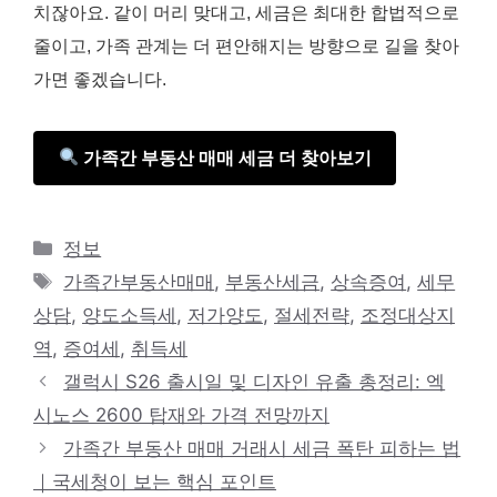
치잖아요. 같이 머리 맞대고, 세금은 최대한 합법적으로
줄이고, 가족 관계는 더 편안해지는 방향으로 길을 찾아
가면 좋겠습니다.
가족간 부동산 매매 세금 더 찾아보기
카
정보
테
태
가족간부동산매매
,
부동산세금
,
상속증여
,
세무
고
그
상담
,
양도소득세
,
저가양도
,
절세전략
,
조정대상지
리
역
,
증여세
,
취득세
갤럭시 S26 출시일 및 디자인 유출 총정리: 엑
시노스 2600 탑재와 가격 전망까지
가족간 부동산 매매 거래시 세금 폭탄 피하는 법
｜국세청이 보는 핵심 포인트