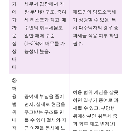
가
세무서 입장에서 가
에
장 무난한 구조. 증여
매도인의 양도소득세
가
세 리스크가 적고, 매
가 상당할 수 있음. 특
까
수인의 취득세율도
히 다주택자의 경우 중
운
일반 매매 수준
과세율 적용 여부 확인
정
(1~3%)에 머무를 가
필수.
상
능성이 높음.
매
매
③
허
허용 범위 계산을 잘못
용
증여세 부담을 줄이
하면 일부가 증여로 과
범
면서, 실제로 현금을
세될 수 있고, 부당행
위
주고받는 구조를 만
위계산부인·취득세 중
내
들 수 있어 절세와 자
과·향후 제도 변경(최
저
금 이전을 동시에 노