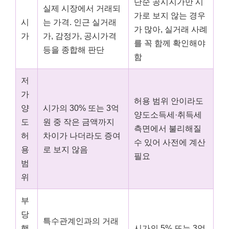
단순 공시지가만 시
실제 시장에서 거래되
가로 보지 않는 경우
시
는 가격. 인근 실거래
가 많아, 실거래 사례
가
가, 감정가, 공시가격
를 꼭 함께 확인해야
등을 종합해 판단
함
저
가
허용 범위 안이라도
양
시가의 30% 또는 3억
양도소득세·취득세
도
원 중 작은 금액까지
측면에서 불리해질
허
차이가 나더라도 증여
수 있어 사전에 계산
용
로 보지 않음
필요
범
위
부
당
특수관계인과의 거래
행
시가의 5% 또는 3억