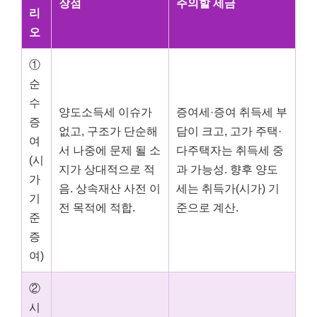
장점
주의할 세금
리
오
①
순
수
양도소득세 이슈가
증여세·증여 취득세 부
증
없고, 구조가 단순해
담이 크고, 고가 주택·
여
서 나중에 문제 될 소
다주택자는 취득세 중
(시
지가 상대적으로 적
과 가능성. 향후 양도
가
음. 상속재산 사전 이
세는 취득가(시가) 기
기
전 목적에 적합.
준으로 계산.
준
증
여)
②
시