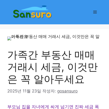
컨
텐
메
츠
로
뉴
건
너
뛰
기
가족간 부동산 매매
거래시 세금, 이것만
은 꼭 알아두세요
2025년 11월 23일
작성자:
gosansuro
부모님 집을 자녀에게 싸게 넘기면 진짜 세금 폭