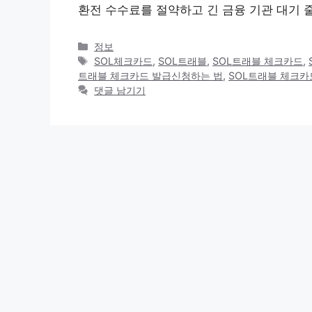
환전 수수료를 절약하고 긴 금융 기관 대기 
카
정보
테
태
SOL체크카드
,
SOL트래블
,
SOL트래블 체크카드
,
고
그
트래블 체크카드 발급신청하는 법
,
SOL트래블 체크카
리
댓글 남기기