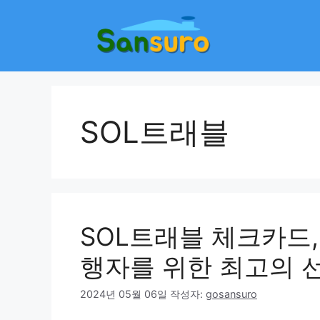
컨
텐
츠
로
건
너
뛰
SOL트래블
기
SOL트래블 체크카드,
행자를 위한 최고의 
2024년 05월 06일
작성자:
gosansuro