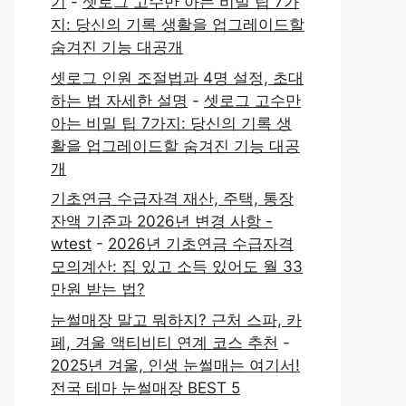
기
-
셋로그 고수만 아는 비밀 팁 7가
지: 당신의 기록 생활을 업그레이드할
숨겨진 기능 대공개
셋로그 인원 조절법과 4명 설정, 초대
하는 법 자세한 설명
-
셋로그 고수만
아는 비밀 팁 7가지: 당신의 기록 생
활을 업그레이드할 숨겨진 기능 대공
개
기초연금 수급자격 재산, 주택, 통장
잔액 기준과 2026년 변경 사항 -
wtest
-
2026년 기초연금 수급자격
모의계산: 집 있고 소득 있어도 월 33
만원 받는 법?
눈썰매장 말고 뭐하지? 근처 스파, 카
페, 겨울 액티비티 연계 코스 추천
-
2025년 겨울, 인생 눈썰매는 여기서!
전국 테마 눈썰매장 BEST 5