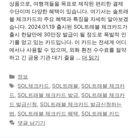
상품으로, 여행객들을 목표로 제작된 편리한 결제
수단이며 다양한 혜택이 있습니다. 여기서는 솔트래
블 체크카드의 주요 혜택과 특징을 자세히 알아보겠
습니다. 2024.01.19 출시된 SOL트래블 체크카드가
출시 한달만에 30만장 발급이 될 정도로 폭발적 인
기를 얻고 있는 카드입니다. 이 카드는 전세계 어디
에서나 사용할 수 있으며, 외화 환전 수수료를 절약
하고 긴 금융 기관 대기 줄을 …
더 읽기
카
정보
테
태
SOL체크카드
,
SOL트래블
,
SOL트래블 체크카
고
그
드
,
SOL트래블 체크카드 발급
,
SOL트래블 체크카
리
드 발급신청
,
SOL트래블 체크카드 발급신청하는
법
,
SOL트래블 체크카드 혜택
,
SOL트래블 카드
댓글 남기기