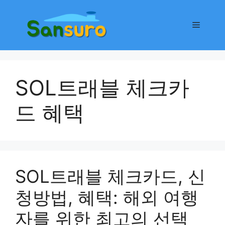
컨
텐
메
츠
로
뉴
건
너
SOL트래블 체크카
뛰
기
드 혜택
SOL트래블 체크카드, 신
청방법, 혜택: 해외 여행
자를 위한 최고의 선택