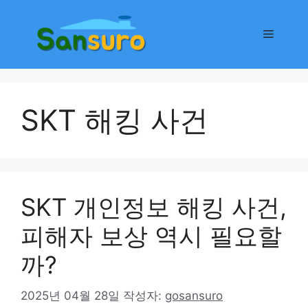
컨
텐
메
츠
로
뉴
건
너
SKT 해킹 사건
뛰
기
SKT 개인정보 해킹 사건,
피해자 보상 역시 필요할
까?
2025년 04월 28일
작성자:
gosansuro