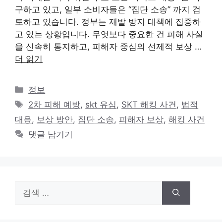
구하고 있고, 일부 소비자들은 “집단 소송” 까지 검
토하고 있습니다. 정부는 재발 방지 대책에 집중하
고 있는 상황입니다. 무엇보다 중요한 건 피해 사실
을 신속히 통지하고, 피해자 중심의 선제적 보상 …
더 읽기
카
정보
테
태
2차 피해 예방
,
skt 유심
,
SKT 해킹 사건
,
법적
고
그
대응
,
보상 방안
,
집단 소송
,
피해자 보상
,
해킹 사건
리
댓글 남기기
검
색: