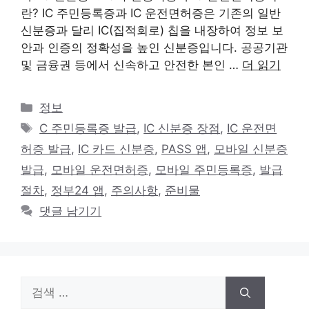
란? IC 주민등록증과 IC 운전면허증은 기존의 일반
신분증과 달리 IC(집적회로) 칩을 내장하여 정보 보
안과 인증의 정확성을 높인 신분증입니다. 공공기관
및 금융권 등에서 신속하고 안전한 본인 …
더 읽기
카
정보
테
태
C 주민등록증 발급
,
IC 신분증 장점
,
IC 운전면
고
그
허증 발급
,
IC 카드 신분증
,
PASS 앱
,
모바일 신분증
리
발급
,
모바일 운전면허증
,
모바일 주민등록증
,
발급
절차
,
정부24 앱
,
주의사항
,
준비물
댓글 남기기
검
색: