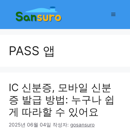
컨
텐
메
츠
로
뉴
건
너
PASS 앱
뛰
기
IC 신분증, 모바일 신분
증 발급 방법: 누구나 쉽
게 따라할 수 있어요
2025년 06월 04일
작성자:
gosansuro