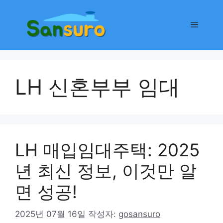
컨
텐
메
츠
로
뉴
건
너
LH 신혼부부 임대
뛰
기
LH 매입임대주택: 2025
년 최신 정보, 이것만 알
면 성공!
2025년 07월 16일
작성자:
gosansuro