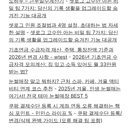
노하우 – 근무일수계산기
-
셋로그 고수만 아는 비
밀 팁 7가지: 당신의 기록 생활을 업그레이드할 숨
겨진 기능 대공개
셋로그 인원 조절법과 4명 설정, 초대하는 법 자세
한 설명
-
셋로그 고수만 아는 비밀 팁 7가지: 당신
의 기록 생활을 업그레이드할 숨겨진 기능 대공개
기초연금 수급자격 재산, 주택, 통장잔액 기준과
2026년 변경 사항 - wtest
-
2026년 기초연금 수
급자격 모의계산: 집 있고 소득 있어도 월 33만원
받는 법?
눈썰매장 말고 뭐하지? 근처 스파, 카페, 겨울 액티
비티 연계 코스 추천
-
2025년 겨울, 인생 눈썰매는
여기서! 전국 테마 눈썰매장 BEST 5
쿠팡 결제수단 등록 시 계좌 연동 오류 해결하는 핵
심 포인트 - 민민스 라이프 %
-
쿠팡 결제수단 등록/
변경/삭제 완벽 가이드 (오류 해결 팁 포함)