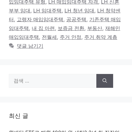
입임대주택 유형
,
LH 매입임대주택 자격
,
LH 신혼
부부 임대
,
LH 임대주택
,
LH 청년 임대
,
LH 청약센
터
,
고령자 매입임대주택
,
공공주택
,
기존주택 매입
임대주택
,
내 집 마련
,
보증금 전환
,
부동산
,
재해민
매입임대주택
,
전월세
,
주거 안정
,
주거 취약 계층
댓글 남기기
검
색:
최신 글