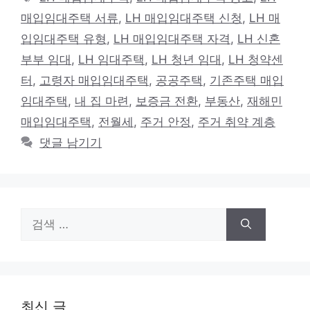
고
그
매입임대주택 서류
,
LH 매입임대주택 신청
,
LH 매
리
입임대주택 유형
,
LH 매입임대주택 자격
,
LH 신혼
부부 임대
,
LH 임대주택
,
LH 청년 임대
,
LH 청약센
터
,
고령자 매입임대주택
,
공공주택
,
기존주택 매입
임대주택
,
내 집 마련
,
보증금 전환
,
부동산
,
재해민
매입임대주택
,
전월세
,
주거 안정
,
주거 취약 계층
댓글 남기기
검
색:
최신 글