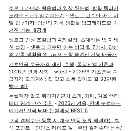
셋로그 카메라 활용법과 영상 찍는법, 방향 돌리기
노하우 – 근무일수계산기
-
셋로그 고수만 아는 비
밀 팁 7가지: 당신의 기록 생활을 업그레이드할 숨
겨진 기능 대공개
셋로그 인원 조절법과 4명 설정, 초대하는 법 자세
한 설명
-
셋로그 고수만 아는 비밀 팁 7가지: 당신
의 기록 생활을 업그레이드할 숨겨진 기능 대공개
기초연금 수급자격 재산, 주택, 통장잔액 기준과
2026년 변경 사항 - wtest
-
2026년 기초연금 수
급자격 모의계산: 집 있고 소득 있어도 월 33만원
받는 법?
눈썰매장 말고 뭐하지? 근처 스파, 카페, 겨울 액티
비티 연계 코스 추천
-
2025년 겨울, 인생 눈썰매는
여기서! 전국 테마 눈썰매장 BEST 5
쿠팡 결제수단 등록 시 계좌 연동 오류 해결하는 핵
심 포인트 - 민민스 라이프 %
-
쿠팡 결제수단 등록/