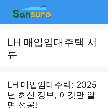
컨
텐
메
츠
로
뉴
건
너
LH 매입임대주택 서
뛰
기
류
LH 매입임대주택: 2025
년 최신 정보, 이것만 알
면 성공!