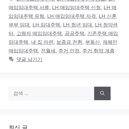
고
그
매입임대주택 서류
,
LH 매입임대주택 신청
,
LH 매
리
입임대주택 유형
,
LH 매입임대주택 자격
,
LH 신혼
부부 임대
,
LH 임대주택
,
LH 청년 임대
,
LH 청약센
터
,
고령자 매입임대주택
,
공공주택
,
기존주택 매입
임대주택
,
내 집 마련
,
보증금 전환
,
부동산
,
재해민
매입임대주택
,
전월세
,
주거 안정
,
주거 취약 계층
댓글 남기기
검
색:
최신 글