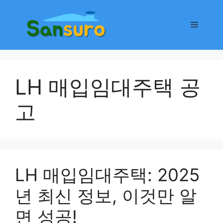
컨
텐
메
츠
로
뉴
건
너
LH 매입임대주택 공
뛰
기
고
LH 매입임대주택: 2025
년 최신 정보, 이것만 알
면 성공!