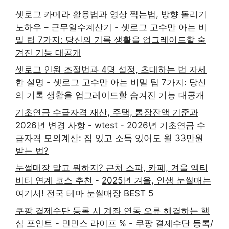
셋로그 카메라 활용법과 영상 찍는법, 방향 돌리기
노하우 – 근무일수계산기
-
셋로그 고수만 아는 비
밀 팁 7가지: 당신의 기록 생활을 업그레이드할 숨
겨진 기능 대공개
셋로그 인원 조절법과 4명 설정, 초대하는 법 자세
한 설명
-
셋로그 고수만 아는 비밀 팁 7가지: 당신
의 기록 생활을 업그레이드할 숨겨진 기능 대공개
기초연금 수급자격 재산, 주택, 통장잔액 기준과
2026년 변경 사항 - wtest
-
2026년 기초연금 수
급자격 모의계산: 집 있고 소득 있어도 월 33만원
받는 법?
눈썰매장 말고 뭐하지? 근처 스파, 카페, 겨울 액티
비티 연계 코스 추천
-
2025년 겨울, 인생 눈썰매는
여기서! 전국 테마 눈썰매장 BEST 5
쿠팡 결제수단 등록 시 계좌 연동 오류 해결하는 핵
심 포인트 - 민민스 라이프 %
-
쿠팡 결제수단 등록/