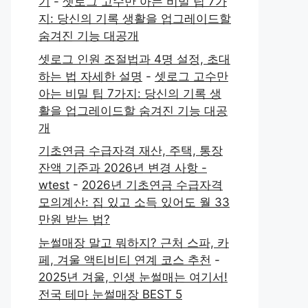
기
-
셋로그 고수만 아는 비밀 팁 7가
지: 당신의 기록 생활을 업그레이드할
숨겨진 기능 대공개
셋로그 인원 조절법과 4명 설정, 초대
하는 법 자세한 설명
-
셋로그 고수만
아는 비밀 팁 7가지: 당신의 기록 생
활을 업그레이드할 숨겨진 기능 대공
개
기초연금 수급자격 재산, 주택, 통장
잔액 기준과 2026년 변경 사항 -
wtest
-
2026년 기초연금 수급자격
모의계산: 집 있고 소득 있어도 월 33
만원 받는 법?
눈썰매장 말고 뭐하지? 근처 스파, 카
페, 겨울 액티비티 연계 코스 추천
-
2025년 겨울, 인생 눈썰매는 여기서!
전국 테마 눈썰매장 BEST 5