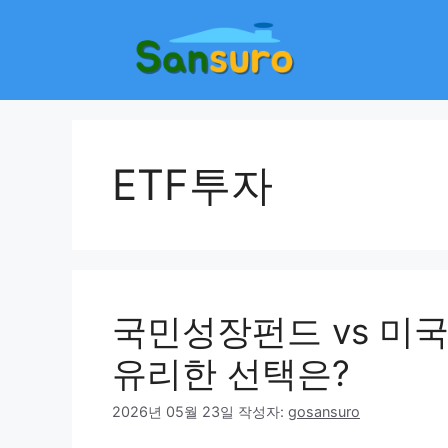
컨
텐
츠
로
건
너
뛰
ETF투자
기
국민성장펀드 vs 미국
유리한 선택은?
2026년 05월 23일
작성자:
gosansuro