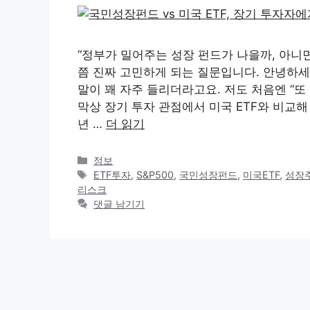
“정부가 밀어주는 성장 펀드가 나을까, 아니면
쯤 진짜 고민하게 되는 질문입니다. 안녕하세
말이 꽤 자주 들리더라고요. 저도 처음엔 “또
막상 장기 투자 관점에서 미국 ETF와 비교해 
년 …
더 읽기
카
정보
테
태
ETF투자
,
S&P500
,
국민성장펀드
,
미국ETF
,
성장
고
그
리스크
리
댓글 남기기