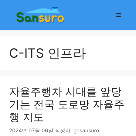
컨
텐
메
츠
로
뉴
건
너
C-ITS 인프라
뛰
기
자율주행차 시대를 앞당
기는 전국 도로망 자율주
행 지도
2024년 07월 06일
작성자:
gosansuro