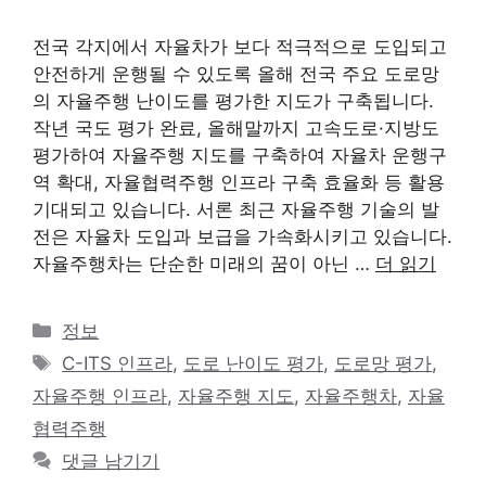
전국 각지에서 자율차가 보다 적극적으로 도입되고
안전하게 운행될 수 있도록 올해 전국 주요 도로망
의 자율주행 난이도를 평가한 지도가 구축됩니다.
작년 국도 평가 완료, 올해말까지 고속도로·지방도
평가하여 자율주행 지도를 구축하여 자율차 운행구
역 확대, 자율협력주행 인프라 구축 효율화 등 활용
기대되고 있습니다. 서론 최근 자율주행 기술의 발
전은 자율차 도입과 보급을 가속화시키고 있습니다.
자율주행차는 단순한 미래의 꿈이 아닌 …
더 읽기
카
정보
테
태
C-ITS 인프라
,
도로 난이도 평가
,
도로망 평가
,
고
그
자율주행 인프라
,
자율주행 지도
,
자율주행차
,
자율
리
협력주행
댓글 남기기