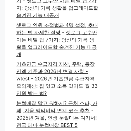
기
-
셋로그 고수만 아는 비밀 팁 7가
지: 당신의 기록 생활을 업그레이드할
숨겨진 기능 대공개
셋로그 인원 조절법과 4명 설정, 초대
하는 법 자세한 설명
-
셋로그 고수만
아는 비밀 팁 7가지: 당신의 기록 생
활을 업그레이드할 숨겨진 기능 대공
개
기초연금 수급자격 재산, 주택, 통장
잔액 기준과 2026년 변경 사항 -
wtest
-
2026년 기초연금 수급자격
모의계산: 집 있고 소득 있어도 월 33
만원 받는 법?
눈썰매장 말고 뭐하지? 근처 스파, 카
페, 겨울 액티비티 연계 코스 추천
-
2025년 겨울, 인생 눈썰매는 여기서!
전국 테마 눈썰매장 BEST 5