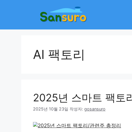
컨
텐
츠
로
건
너
뛰
AI 팩토리
기
2025년 스마트 팩토
2025년 10월 23일
작성자:
gosansuro