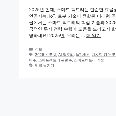
2025년 현재, 스마트 팩토리는 단순한 효
인공지능, IoT, 로봇 기술이 융합된 미래형
글에서는 스마트 팩토리의 핵심 기술과 202
공적인 투자 전략 수립에 도움을 드리고자 
녕하세요! 2025년, 우리는 …
더 읽기
카
정보
테
태
2025년 투자
,
AI 팩토리
,
IoT 제조
,
디지털 전환 
고
그
마주
,
스마트팩토리 관련주
,
스마트팩토리 기술
리
댓글 남기기