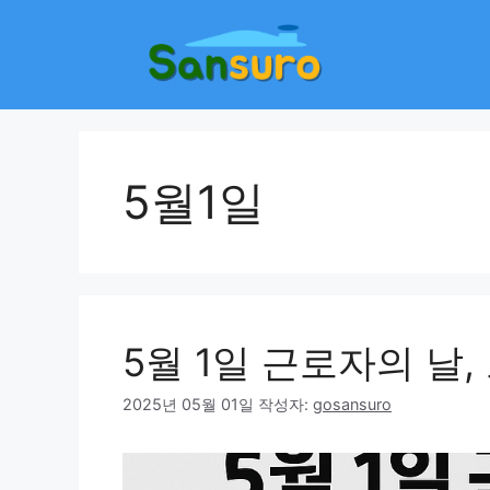
컨
텐
츠
로
건
너
뛰
5월1일
기
5월 1일 근로자의 날,
2025년 05월 01일
작성자:
gosansuro