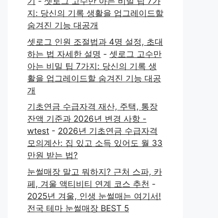
기
-
셋로그 고수만 아는 비밀 팁 7가
지: 당신의 기록 생활을 업그레이드할
숨겨진 기능 대공개
셋로그 인원 조절법과 4명 설정, 초대
하는 법 자세한 설명
-
셋로그 고수만
아는 비밀 팁 7가지: 당신의 기록 생
활을 업그레이드할 숨겨진 기능 대공
개
기초연금 수급자격 재산, 주택, 통장
잔액 기준과 2026년 변경 사항 -
wtest
-
2026년 기초연금 수급자격
모의계산: 집 있고 소득 있어도 월 33
만원 받는 법?
눈썰매장 말고 뭐하지? 근처 스파, 카
페, 겨울 액티비티 연계 코스 추천
-
2025년 겨울, 인생 눈썰매는 여기서!
전국 테마 눈썰매장 BEST 5