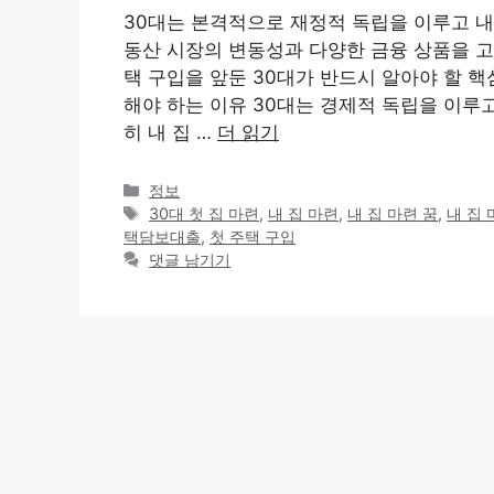
30대는 본격적으로 재정적 독립을 이루고 내
동산 시장의 변동성과 다양한 금융 상품을 고
택 구입을 앞둔 30대가 반드시 알아야 할 핵심
해야 하는 이유 30대는 경제적 독립을 이루
히 내 집 …
더 읽기
카
정보
테
태
30대 첫 집 마련
,
내 집 마련
,
내 집 마련 꿈
,
내 집 
고
그
택담보대출
,
첫 주택 구입
리
댓글 남기기