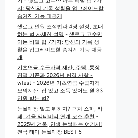
기
-
셋로그 고수만 아는 비밀 팁 7가
지: 당신의 기록 생활을 업그레이드할
숨겨진 기능 대공개
셋로그 인원 조절법과 4명 설정, 초대
하는 법 자세한 설명
-
셋로그 고수만
아는 비밀 팁 7가지: 당신의 기록 생
활을 업그레이드할 숨겨진 기능 대공
개
기초연금 수급자격 재산, 주택, 통장
잔액 기준과 2026년 변경 사항 -
wtest
-
2026년 기초연금 수급자격
모의계산: 집 있고 소득 있어도 월 33
만원 받는 법?
눈썰매장 말고 뭐하지? 근처 스파, 카
페, 겨울 액티비티 연계 코스 추천
-
2025년 겨울, 인생 눈썰매는 여기서!
전국 테마 눈썰매장 BEST 5