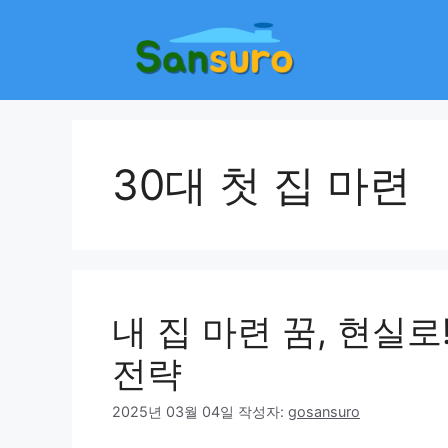
컨
텐
츠
로
건
너
뛰
30대 첫 집 마련
기
내 집 마련 꿈, 현실로
전략
2025년 03월 04일
작성자:
gosansuro