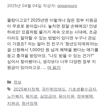
2025년 04월 04일
작성자:
gosansuro
몰랐다고요? 2025년엔 이렇게나 많은 정부 지원금
이 무료로 쏟아집니다. 놓치면 정말 손해예요! 안녕
하세요! 요즘처럼 물가가 계속 오르는 시대에, 조금
이라도 절약할 수 있는 방법이 있다면 누구나 관심
이 가겠죠? 저는 얼마 전 친구가 ‘청년도약계좌’라는
걸 신청해서 1,000만 원 넘게 혜택을 봤다는 얘기를
듣고 충격을 받았어요. “나도 받을 수 있는 건가?”
싶어서 찾아봤더니, 생각보다 너무 다양한 정부 지
원금이 있더라고요. …
더 읽기
카
정보
테
태
2025복지정책
,
국민취업제도
,
기초생활수급자
,
고
그
노인복지
,
복지로
,
실업급여
,
육아지원
,
정부혜택
,
리
지원금
,
청년정책