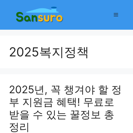
컨
텐
메
츠
로
뉴
건
너
2025복지정책
뛰
기
2025년, 꼭 챙겨야 할 정
부 지원금 혜택! 무료로
받을 수 있는 꿀정보 총
정리