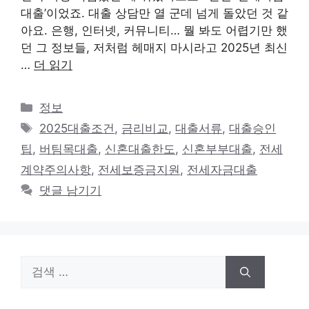
대출’이었죠. 대출 상담만 열 군데 넘게 돌았던 것 같
아요. 은행, 인터넷, 커뮤니티… 뭘 봐도 어렵기만 했
던 그 정보들, 저처럼 헤매지 마시라고 2025년 최신
…
더 읽기
카
정보
테
태
2025대출조건
,
금리비교
,
대출서류
,
대출승인
고
그
팁
,
버팀목대출
,
신혼대출한도
,
신혼부부대출
,
전세
리
계약주의사항
,
전세보증금지원
,
전세자금대출
댓글 남기기
검
색: