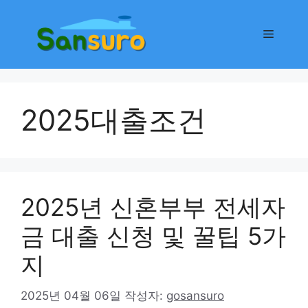
컨
텐
메
츠
로
뉴
건
너
2025대출조건
뛰
기
2025년 신혼부부 전세자
금 대출 신청 및 꿀팁 5가
지
2025년 04월 06일
작성자:
gosansuro