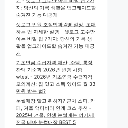
기
-
셋로그 고수만 아는 비밀 팁 7가
지: 당신의 기록 생활을 업그레이드할
숨겨진 기능 대공개
셋로그 인원 조절법과 4명 설정, 초대
하는 법 자세한 설명
-
셋로그 고수만
아는 비밀 팁 7가지: 당신의 기록 생
활을 업그레이드할 숨겨진 기능 대공
개
기초연금 수급자격 재산, 주택, 통장
잔액 기준과 2026년 변경 사항 -
wtest
-
2026년 기초연금 수급자격
모의계산: 집 있고 소득 있어도 월 33
만원 받는 법?
눈썰매장 말고 뭐하지? 근처 스파, 카
페, 겨울 액티비티 연계 코스 추천
-
2025년 겨울, 인생 눈썰매는 여기서!
전국 테마 눈썰매장 BEST 5