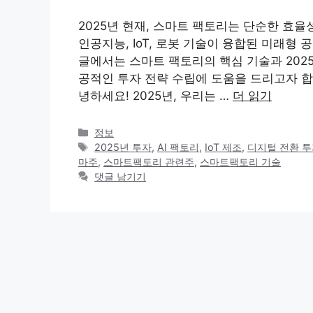
2025년 현재, 스마트 팩토리는 단순한 효
인공지능, IoT, 로봇 기술이 융합된 미래형
글에서는 스마트 팩토리의 핵심 기술과 202
공적인 투자 전략 수립에 도움을 드리고자 
녕하세요! 2025년, 우리는 …
더 읽기
카
정보
테
태
2025년 투자
,
AI 팩토리
,
IoT 제조
,
디지털 전환 
고
그
마주
,
스마트팩토리 관련주
,
스마트팩토리 기술
리
댓글 남기기