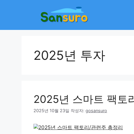
컨
텐
츠
로
건
너
뛰
2025년 투자
기
2025년 스마트 팩토
2025년 10월 23일
작성자:
gosansuro