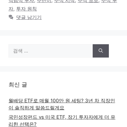
적립식 투자
,
주린이
,
주식 시작
,
주식 초보
,
주식 투
리
자
,
투자 원칙
댓글 남기기
검
색:
최신 글
월배당 ETF로 매월 100만 원 세팅? 3년 차 직장인
이 솔직하게 말씀드릴게요
국민성장펀드 vs 미국 ETF, 장기 투자자에게 더 유
리한 선택은?