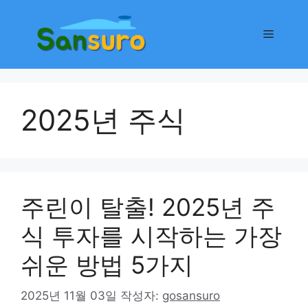
컨
텐
메
츠
로
뉴
건
너
2025년 주식
뛰
기
주린이 탈출! 2025년 주
식 투자를 시작하는 가장
쉬운 방법 5가지
2025년 11월 03일
작성자:
gosansuro