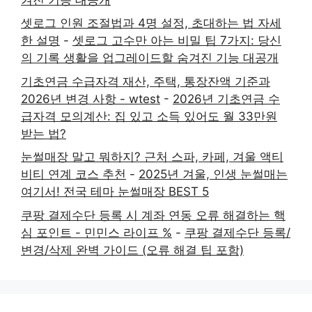
셋로그 인원 조절법과 4명 설정, 초대하는 법 자세
한 설명
-
셋로그 고수만 아는 비밀 팁 7가지: 당신
의 기록 생활을 업그레이드할 숨겨진 기능 대공개
기초연금 수급자격 재산, 주택, 통장잔액 기준과
2026년 변경 사항 - wtest
-
2026년 기초연금 수
급자격 모의계산: 집 있고 소득 있어도 월 33만원
받는 법?
눈썰매장 말고 뭐하지? 근처 스파, 카페, 겨울 액티
비티 연계 코스 추천
-
2025년 겨울, 인생 눈썰매는
여기서! 전국 테마 눈썰매장 BEST 5
쿠팡 결제수단 등록 시 계좌 연동 오류 해결하는 핵
심 포인트 - 민민스 라이프 %
-
쿠팡 결제수단 등록/
변경/삭제 완벽 가이드 (오류 해결 팁 포함)