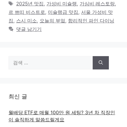
테
태
2025년 맛집
,
가성비 미슐랭
,
가심비 레스토랑
,
고
그
르 쁘띠 비스트로
,
미슐랭급 맛집
,
서울 가성비 맛
리
집
,
스시 미소
,
오늘의 부엌
,
합리적인 파인 다이닝
댓글 남기기
검
색:
최신 글
월배당 ETF로 매월 100만 원 세팅? 3년 차 직장인
이 솔직하게 말씀드릴게요