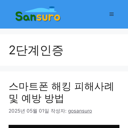
컨
텐
메
츠
로
뉴
건
너
2단계인증
뛰
기
스마트폰 해킹 피해사례
및 예방 방법
2025년 05월 01일
작성자:
gosansuro