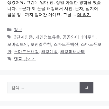
생겼어요. 그런데 얼마 전, 정말 아찔한 경험을 했습
니다. 누군가 제 폰을 해킹해서 사진, 문자, 심지어
금융 정보까지 털어간 거예요. 그날 …
더 읽기
카
정보
테
태
2단계인증
,
개인정보유출
,
공공와이파이주의
,
고
그
모바일보안
,
보안앱추천
,
스마트폰백신
,
스마트폰보
리
안
,
스마트폰해킹
,
해킹예방
,
해킹피해사례
댓글 남기기
검
색: