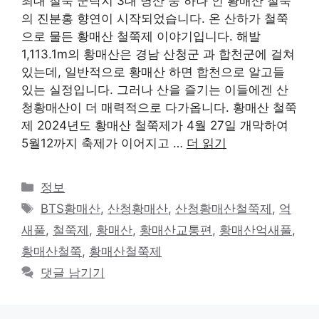
최대 철쭉 군락지 3대 명산 중 하나 인 황매산 철쭉
의 진분홍 향연이 시작되었습니다. 온 산하가 철쭉
으로 물든 황매산 철쭉제 이야기입니다. 해발
1,113.1m의 황매산은 경남 산청군 과 합천군에 걸쳐
있는데, 일반적으로 황매산 하면 합천으로 알고들
있는 실정입니다. 그러나 산을 즐기는 이들에겐 산
청황매산이 더 매력적으로 다가옵니다. 황매산 철쭉
제 2024년도 황매산 철쭉제가 4월 27일 개막하여
5월12까지 축제가 이어지고 …
더 읽기
카
정보
테
태
BTS황매산
,
산청황매산
,
산청황매산철쭉제
,
억
고
그
새풀
,
철쭉제
,
황매산
,
황매산교통편
,
황매산억새풀
,
리
황매산철쭉
,
황매산철쭉제
댓글 남기기