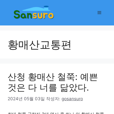
컨
텐
메
츠
로
뉴
건
너
황매산교통편
뛰
기
산청 황매산 철쭉: 예쁜
것은 다 너를 닮았다.
2024년 05월 03일
작성자:
gosansuro