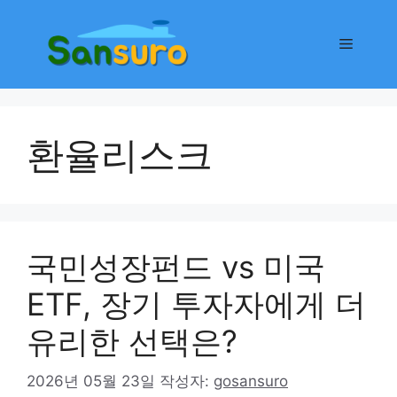
컨
텐
메
츠
로
뉴
건
너
환율리스크
뛰
기
국민성장펀드 vs 미국
ETF, 장기 투자자에게 더
유리한 선택은?
2026년 05월 23일
작성자:
gosansuro