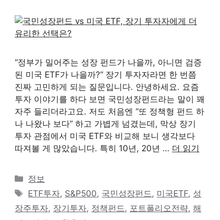
“정부가 밀어주는 성장 펀드가 나을까, 아니면 검증
된 미국 ETF가 나을까?” 장기 투자자라면 한 번쯤
진짜 고민하게 되는 질문입니다. 안녕하세요. 요즘
투자 이야기를 하다 보면 국민성장펀드라는 말이 꽤
자주 들리더라고요. 저도 처음엔 “또 정책형 펀드 하
나 나왔나 보다” 하고 가볍게 넘겼는데, 막상 장기
투자 관점에서 미국 ETF와 비교해 보니 생각보다
따져볼 게 많았습니다. 특히 10년, 20년 …
더 읽기
카
정보
테
태
ETF투자
,
S&P500
,
국민성장펀드
,
미국ETF
,
성
고
그
장주투자
,
장기투자
,
정책펀드
,
포트폴리오전략
,
해
리