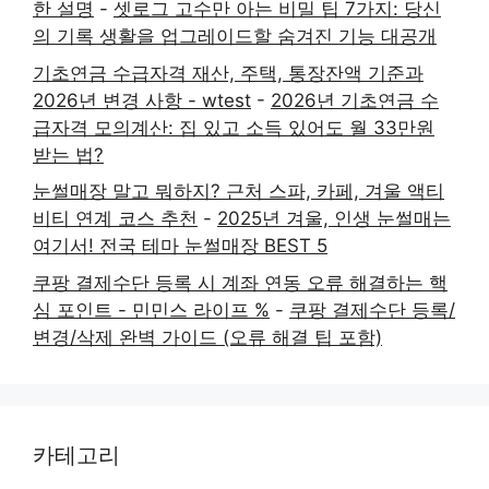
한 설명
-
셋로그 고수만 아는 비밀 팁 7가지: 당신
의 기록 생활을 업그레이드할 숨겨진 기능 대공개
기초연금 수급자격 재산, 주택, 통장잔액 기준과
2026년 변경 사항 - wtest
-
2026년 기초연금 수
급자격 모의계산: 집 있고 소득 있어도 월 33만원
받는 법?
눈썰매장 말고 뭐하지? 근처 스파, 카페, 겨울 액티
비티 연계 코스 추천
-
2025년 겨울, 인생 눈썰매는
여기서! 전국 테마 눈썰매장 BEST 5
쿠팡 결제수단 등록 시 계좌 연동 오류 해결하는 핵
심 포인트 - 민민스 라이프 %
-
쿠팡 결제수단 등록/
변경/삭제 완벽 가이드 (오류 해결 팁 포함)
카테고리