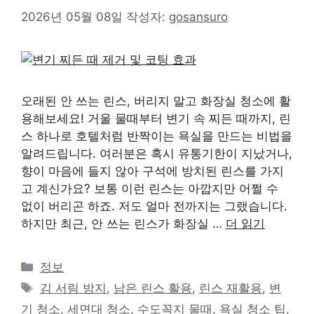
2026년 05월 08일
작성자:
gosansuro
오래된 안 쓰는 린스, 버리지 말고 화장실 청소에 활
용해보세요! 거울 물때부터 변기 속 찌든 때까지, 린
스 하나로 호텔처럼 반짝이는 욕실을 만드는 비법을
알려드립니다. 여러분은 혹시 유통기한이 지났거나,
향이 마음에 들지 않아 구석에 방치된 린스를 가지
고 계신가요? 보통 이런 린스는 아깝지만 어쩔 수
없이 버리곤 하죠. 저도 얼마 전까지는 그랬습니다.
하지만 최근, 안 쓰는 린스가 화장실 …
더 읽기
카
정보
테
태
김 서림 방지
,
남은 린스 활용
,
린스 재활용
,
변
고
그
기 청소
,
세면대 청소
,
수도꼭지 물때
,
욕실 청소 팁
,