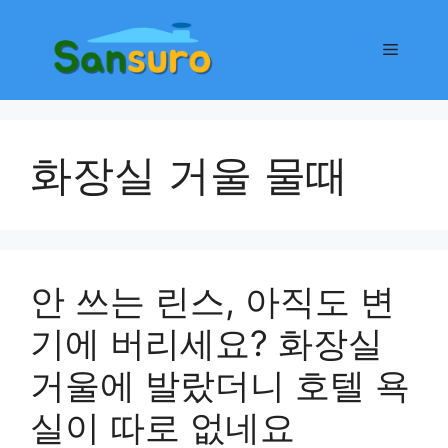
컨
텐
메
츠
로
뉴
건
너
화장실 거울 물때
뛰
기
안 쓰는 린스, 아직도 변
기에 버리세요? 화장실
거울에 발랐더니 호텔 욕
실이 따로 없네요