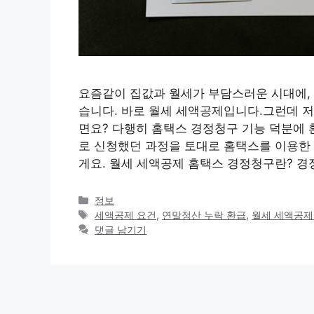
요즘같이 집값과 월세가 부담스러운 시대에, 
습니다. 바로 월세 세액공제입니다.그런데 저
면요? 다행히 홈택스 경정청구 기능 덕분에 
로 신청했던 과정을 토대로 홈택스를 이용한
게요. 월세 세액공제 홈택스 경정청구란? 경
카
정보
테
태
세액공제 요건
,
연말정산 누락 환급
,
월세 세액공제
고
그
댓글 남기기
리