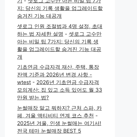
기
-
셋로그 고수만 아는 비밀 팁 7가
지: 당신의 기록 생활을 업그레이드할
숨겨진 기능 대공개
셋로그 인원 조절법과 4명 설정, 초대
하는 법 자세한 설명
-
셋로그 고수만
아는 비밀 팁 7가지: 당신의 기록 생
활을 업그레이드할 숨겨진 기능 대공
개
기초연금 수급자격 재산, 주택, 통장
잔액 기준과 2026년 변경 사항 -
wtest
-
2026년 기초연금 수급자격
모의계산: 집 있고 소득 있어도 월 33
만원 받는 법?
눈썰매장 말고 뭐하지? 근처 스파, 카
페, 겨울 액티비티 연계 코스 추천
-
2025년 겨울, 인생 눈썰매는 여기서!
전국 테마 눈썰매장 BEST 5