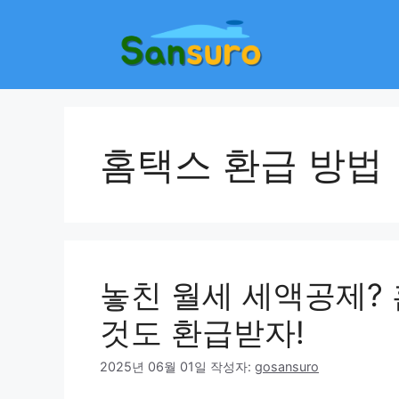
컨
텐
츠
로
건
너
뛰
홈택스 환급 방법
기
놓친 월세 세액공제?
것도 환급받자!
2025년 06월 01일
작성자:
gosansuro