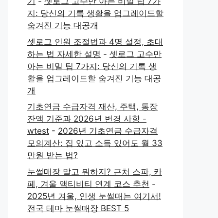
기
-
셋로그 고수만 아는 비밀 팁 7가
지: 당신의 기록 생활을 업그레이드할
숨겨진 기능 대공개
셋로그 인원 조절법과 4명 설정, 초대
하는 법 자세한 설명
-
셋로그 고수만
아는 비밀 팁 7가지: 당신의 기록 생
활을 업그레이드할 숨겨진 기능 대공
개
기초연금 수급자격 재산, 주택, 통장
잔액 기준과 2026년 변경 사항 -
wtest
-
2026년 기초연금 수급자격
모의계산: 집 있고 소득 있어도 월 33
만원 받는 법?
눈썰매장 말고 뭐하지? 근처 스파, 카
페, 겨울 액티비티 연계 코스 추천
-
2025년 겨울, 인생 눈썰매는 여기서!
전국 테마 눈썰매장 BEST 5