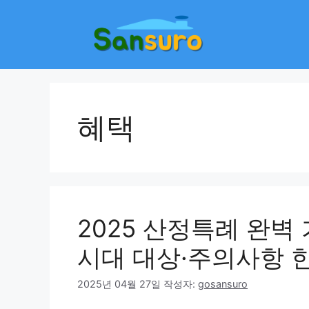
컨
텐
츠
로
건
너
뛰
혜택
기
2025 산정특례 완벽 
시대 대상·주의사항 
2025년 04월 27일
작성자:
gosansuro