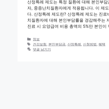
산정특례 제도는 특정 질환에 대해 본인부담
자, 중증난치질환자에게 적용됩니다. 이 제
다. 산정특례 제도란? 산정특례 제도는 진
치질환자에 대해 본인부담률을 경감해주는 제도
진료 시 요양급여 비용 총액의 5%만 본인이 
카
정보
테
태
건강보험
,
본인부담금
,
산정특례
,
신청방법
,
혜택
고
그
댓글 남기기
리