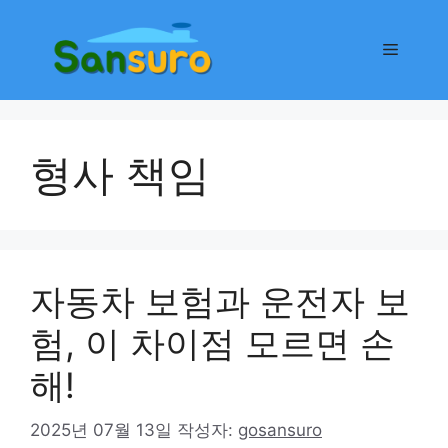
컨
텐
메
츠
로
뉴
건
너
형사 책임
뛰
기
자동차 보험과 운전자 보
험, 이 차이점 모르면 손
해!
2025년 07월 13일
작성자:
gosansuro