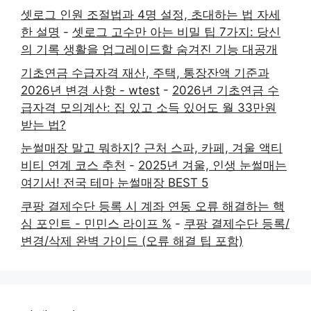
셋로그 인원 조절법과 4명 설정, 초대하는 법 자세
한 설명
-
셋로그 고수만 아는 비밀 팁 7가지: 당신
의 기록 생활을 업그레이드할 숨겨진 기능 대공개
기초연금 수급자격 재산, 주택, 통장잔액 기준과
2026년 변경 사항 - wtest
-
2026년 기초연금 수
급자격 모의계산: 집 있고 소득 있어도 월 33만원
받는 법?
눈썰매장 말고 뭐하지? 근처 스파, 카페, 겨울 액티
비티 연계 코스 추천
-
2025년 겨울, 인생 눈썰매는
여기서! 전국 테마 눈썰매장 BEST 5
쿠팡 결제수단 등록 시 계좌 연동 오류 해결하는 핵
심 포인트 - 민민스 라이프 %
-
쿠팡 결제수단 등록/
변경/삭제 완벽 가이드 (오류 해결 팁 포함)