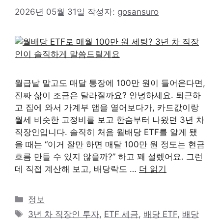
2026년 05월 31일
작성자:
gosansuro
월급날 말고도 매달 통장에 100만 원이 들어온다면,
진짜 삶이 조금은 달라질까요? 안녕하세요. 퇴근하
고 집에 와서 가계부 앱을 열어보다가, 카드값이랑
월세 비슷한 고정비를 보고 한숨부터 나왔던 3년 차
직장인입니다. 솔직히 처음 월배당 ETF를 알게 됐
을 때는 “이거 잘만 하면 매달 100만 원 정도는 현금
흐름 만들 수 있지 않을까?” 하고 꽤 설렜어요. 그런
데 직접 계산해 보고, 배당락도 …
더 읽기
카
정보
테
태
3년 차 직장인 투자
,
ETF 세금
,
배당 ETF
,
배당