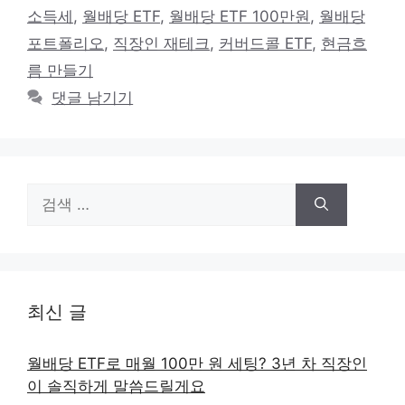
고
그
소득세
,
월배당 ETF
,
월배당 ETF 100만원
,
월배당
리
포트폴리오
,
직장인 재테크
,
커버드콜 ETF
,
현금흐
름 만들기
댓글 남기기
검
색:
최신 글
월배당 ETF로 매월 100만 원 세팅? 3년 차 직장인
이 솔직하게 말씀드릴게요