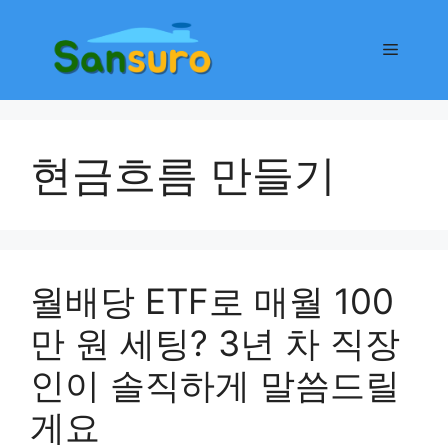
컨
텐
메
츠
로
뉴
건
너
현금흐름 만들기
뛰
기
월배당 ETF로 매월 100
만 원 세팅? 3년 차 직장
인이 솔직하게 말씀드릴
게요