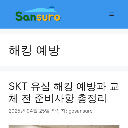
컨
텐
메
츠
로
뉴
건
너
해킹 예방
뛰
기
SKT 유심 해킹 예방과 교
체 전 준비사항 총정리
2025년 04월 25일
작성자:
gosansuro