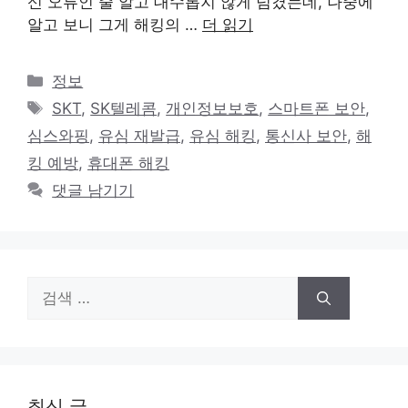
신 오류인 줄 알고 대수롭지 않게 넘겼는데, 나중에
알고 보니 그게 해킹의 …
더 읽기
카
정보
테
태
SKT
,
SK텔레콤
,
개인정보보호
,
스마트폰 보안
,
고
그
심스와핑
,
유심 재발급
,
유심 해킹
,
통신사 보안
,
해
리
킹 예방
,
휴대폰 해킹
댓글 남기기
검
색:
최신 글