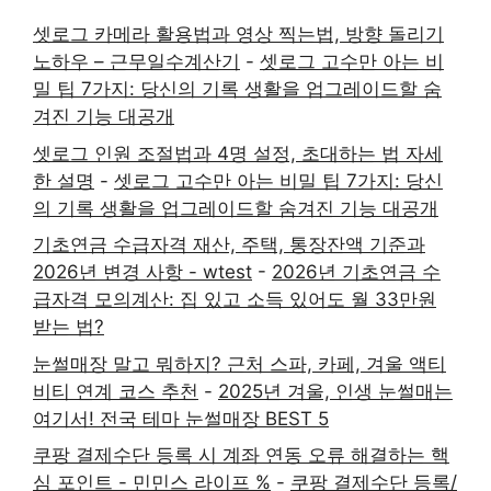
셋로그 카메라 활용법과 영상 찍는법, 방향 돌리기
노하우 – 근무일수계산기
-
셋로그 고수만 아는 비
밀 팁 7가지: 당신의 기록 생활을 업그레이드할 숨
겨진 기능 대공개
셋로그 인원 조절법과 4명 설정, 초대하는 법 자세
한 설명
-
셋로그 고수만 아는 비밀 팁 7가지: 당신
의 기록 생활을 업그레이드할 숨겨진 기능 대공개
기초연금 수급자격 재산, 주택, 통장잔액 기준과
2026년 변경 사항 - wtest
-
2026년 기초연금 수
급자격 모의계산: 집 있고 소득 있어도 월 33만원
받는 법?
눈썰매장 말고 뭐하지? 근처 스파, 카페, 겨울 액티
비티 연계 코스 추천
-
2025년 겨울, 인생 눈썰매는
여기서! 전국 테마 눈썰매장 BEST 5
쿠팡 결제수단 등록 시 계좌 연동 오류 해결하는 핵
심 포인트 - 민민스 라이프 %
-
쿠팡 결제수단 등록/