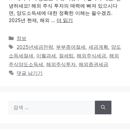
녕하세요! 해외 주식 투자의 매력에 빠져 있으시다
면, 양도소득세에 대한 정확한 이해는 필수겠죠.
2025년 현재, 해외 …
더 읽기
카
정보
테
태
2025년세금전략
,
부부증여절세
,
세금계획
,
양도
고
그
소득세절세
,
이월과세
,
절세팁
,
해외주식세금
,
해외
리
주식양도소득세
,
해외주식투자
,
해외증권세금
댓글 남기기
검
색: