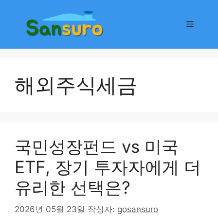
컨
텐
메
츠
로
뉴
건
너
해외주식세금
뛰
기
국민성장펀드 vs 미국
ETF, 장기 투자자에게 더
유리한 선택은?
2026년 05월 23일
작성자:
gosansuro