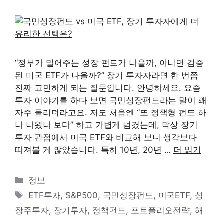
“정부가 밀어주는 성장 펀드가 나을까, 아니면 검증
된 미국 ETF가 나을까?” 장기 투자자라면 한 번쯤
진짜 고민하게 되는 질문입니다. 안녕하세요. 요즘
투자 이야기를 하다 보면 국민성장펀드라는 말이 꽤
자주 들리더라고요. 저도 처음엔 “또 정책형 펀드 하
나 나왔나 보다” 하고 가볍게 넘겼는데, 막상 장기
투자 관점에서 미국 ETF와 비교해 보니 생각보다
따져볼 게 많았습니다. 특히 10년, 20년 …
더 읽기
카
정보
테
태
ETF투자
,
S&P500
,
국민성장펀드
,
미국ETF
,
성
고
그
장주투자
,
장기투자
,
정책펀드
,
포트폴리오전략
,
해
리