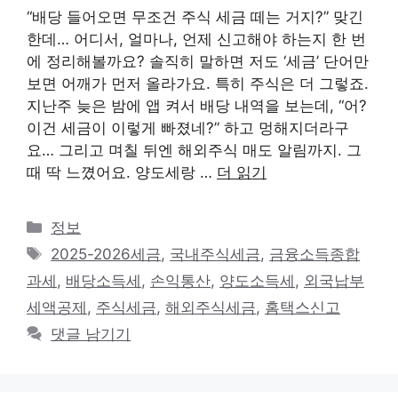
“배당 들어오면 무조건 주식 세금 떼는 거지?” 맞긴
한데… 어디서, 얼마나, 언제 신고해야 하는지 한 번
에 정리해볼까요? 솔직히 말하면 저도 ‘세금’ 단어만
보면 어깨가 먼저 올라가요. 특히 주식은 더 그렇죠.
지난주 늦은 밤에 앱 켜서 배당 내역을 보는데, “어?
이건 세금이 이렇게 빠졌네?” 하고 멍해지더라구
요… 그리고 며칠 뒤엔 해외주식 매도 알림까지. 그
때 딱 느꼈어요. 양도세랑 …
더 읽기
카
정보
테
태
2025-2026세금
,
국내주식세금
,
금융소득종합
고
그
과세
,
배당소득세
,
손익통산
,
양도소득세
,
외국납부
리
세액공제
,
주식세금
,
해외주식세금
,
홈택스신고
댓글 남기기