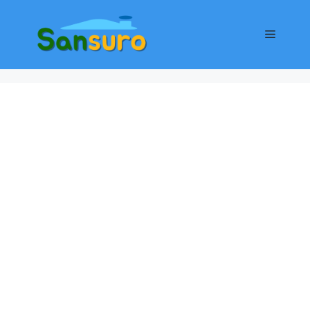
컨
텐
메
츠
로
뉴
건
너
뛰
기