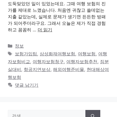
도둑맞았던 일이 있었는데요. 그때 여행 보험의 진
가를 제대로 느꼈습니다. 처음엔 귀찮고 쓸데없는
지출 같았는데, 실제로 문제가 생기면 든든한 방패
가 되어주더라구요. 그래서 오늘은 제가 직접 경험
하고 꼼꼼히 …
더 읽기
카
정보
테
태
보험가입팁
,
삼성화재여행보험
,
여행보험
,
여행
고
그
자보험비교
,
여행자보험청구
,
여행자보험추천
,
짐분
리
실대비
,
항공지연보상
,
해외여행준비물
,
현대해상여
행보험
댓글 남기기
검