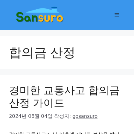
컨
텐
메
츠
로
뉴
건
너
합의금 산정
뛰
기
경미한 교통사고 합의금
산정 가이드
2024년 08월 04일
작성자:
gosansuro