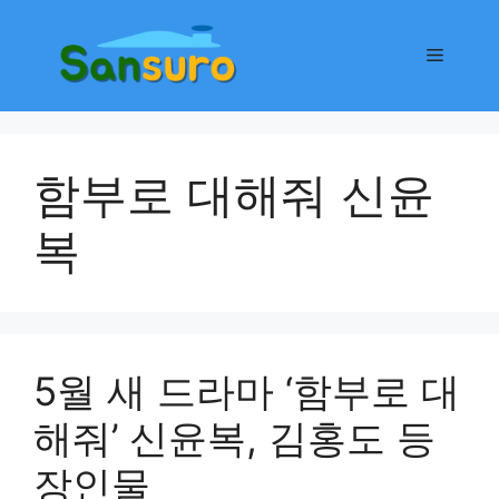
컨
텐
메
츠
로
뉴
건
너
함부로 대해줘 신윤
뛰
기
복
5월 새 드라마 ‘함부로 대
해줘’ 신윤복, 김홍도 등
장인물