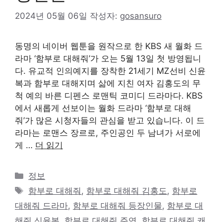
2024년 05월 06일
작성자:
gosansuro
동명의 네이버 웹툰을 원작으로 한 KBS 새 월화 드
라마 ‘함부로 대해줘’가 오는 5월 13일 첫 방영됩니
다. 유교적 인의예지를 장착한 21세기 MZ선비 신윤
복과 함부로 대해지며 삶에 지친 여자 김홍도의 무
척 예의 바른 디펜스 로맨틱 코미디 드라마다. KBS
에서 새롭게 선보이는 월화 드라마 ‘함부로 대해
줘’가 많은 시청자들의 관심을 받고 있습니다. 이 드
라마는 로맨스 장르로, 주인공인 두 남녀가 서로에
게 …
더 읽기
카
정보
테
태
함부로 대해줘
,
함부로 대해줘 김홍도
,
함부로
고
그
대해줘 드라마
,
함부로 대해줘 등장인물
,
함부로 대
리
해줘 신윤복
,
함부로 대해줘 주연
,
함부로 대해줘 캐