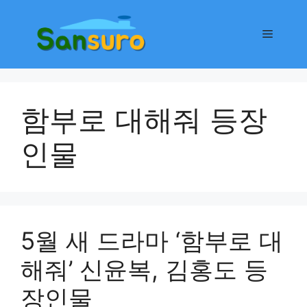
컨
텐
메
츠
로
뉴
건
너
함부로 대해줘 등장
뛰
기
인물
5월 새 드라마 ‘함부로 대
해줘’ 신윤복, 김홍도 등
장인물