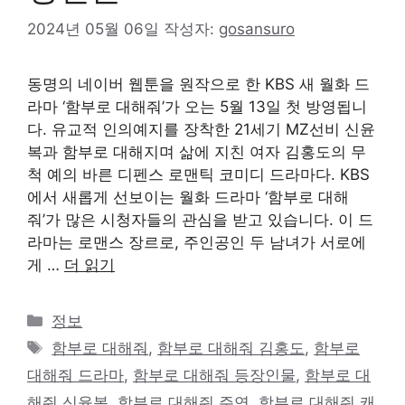
2024년 05월 06일
작성자:
gosansuro
동명의 네이버 웹툰을 원작으로 한 KBS 새 월화 드
라마 ‘함부로 대해줘’가 오는 5월 13일 첫 방영됩니
다. 유교적 인의예지를 장착한 21세기 MZ선비 신윤
복과 함부로 대해지며 삶에 지친 여자 김홍도의 무
척 예의 바른 디펜스 로맨틱 코미디 드라마다. KBS
에서 새롭게 선보이는 월화 드라마 ‘함부로 대해
줘’가 많은 시청자들의 관심을 받고 있습니다. 이 드
라마는 로맨스 장르로, 주인공인 두 남녀가 서로에
게 …
더 읽기
카
정보
테
태
함부로 대해줘
,
함부로 대해줘 김홍도
,
함부로
고
그
대해줘 드라마
,
함부로 대해줘 등장인물
,
함부로 대
리
해줘 신윤복
,
함부로 대해줘 주연
,
함부로 대해줘 캐