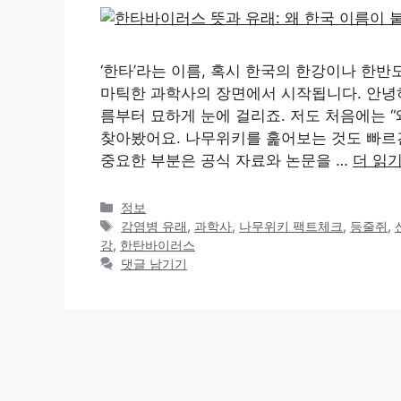
‘한타’라는 이름, 혹시 한국의 한강이나 한반
마틱한 과학사의 장면에서 시작됩니다. 안녕하
름부터 묘하게 눈에 걸리죠. 저도 처음에는 “
찾아봤어요. 나무위키를 훑어보는 것도 빠르긴
중요한 부분은 공식 자료와 논문을 …
더 읽
카
정보
테
태
감염병 유래
,
과학사
,
나무위키 팩트체크
,
등줄쥐
,
고
그
강
,
한탄바이러스
리
댓글 남기기