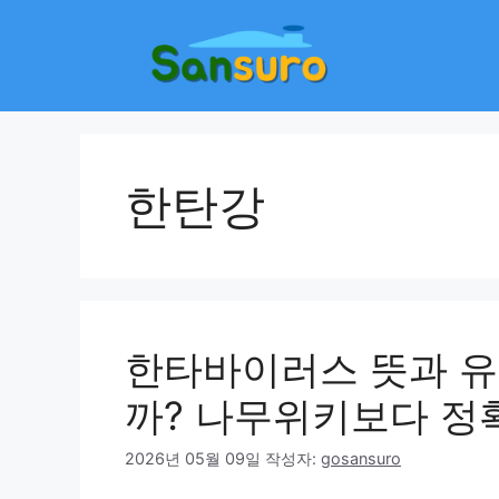
컨
텐
츠
로
건
너
뛰
한탄강
기
한타바이러스 뜻과 유
까? 나무위키보다 정
2026년 05월 09일
작성자:
gosansuro