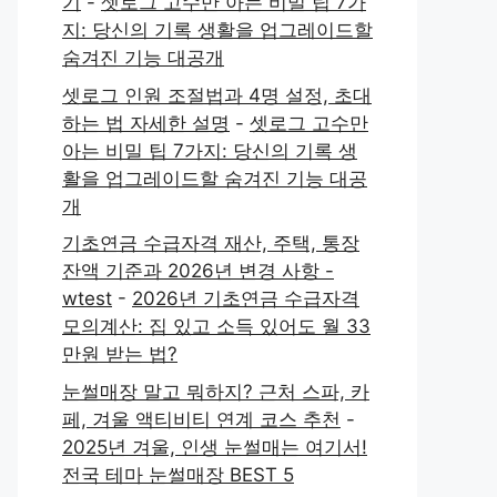
기
-
셋로그 고수만 아는 비밀 팁 7가
지: 당신의 기록 생활을 업그레이드할
숨겨진 기능 대공개
셋로그 인원 조절법과 4명 설정, 초대
하는 법 자세한 설명
-
셋로그 고수만
아는 비밀 팁 7가지: 당신의 기록 생
활을 업그레이드할 숨겨진 기능 대공
개
기초연금 수급자격 재산, 주택, 통장
잔액 기준과 2026년 변경 사항 -
wtest
-
2026년 기초연금 수급자격
모의계산: 집 있고 소득 있어도 월 33
만원 받는 법?
눈썰매장 말고 뭐하지? 근처 스파, 카
페, 겨울 액티비티 연계 코스 추천
-
2025년 겨울, 인생 눈썰매는 여기서!
전국 테마 눈썰매장 BEST 5