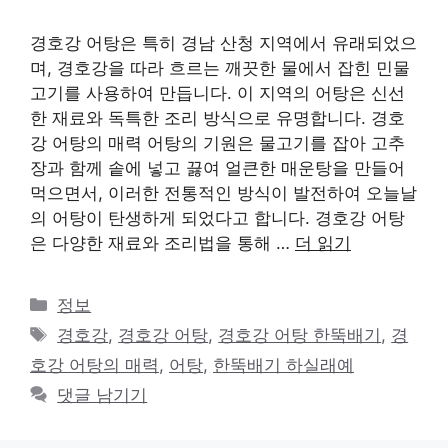
경호강 어탕은 특히 경남 산청 지역에서 유래되었으
며, 경호강을 따라 흐르는 깨끗한 물에서 잡힌 민물
고기를 사용하여 만듭니다. 이 지역의 어탕은 신선
한 재료와 독특한 조리 방식으로 유명합니다. 경호
강 어탕의 매력 어탕의 기원은 물고기를 잡아 고추
장과 함께 솥에 넣고 끓여 얼큰한 매운탕을 만들어
먹으면서, 이러한 전통적인 방식이 발전하여 오늘날
의 어탕이 탄생하게 되었다고 합니다. 경호강 어탕
은 다양한 재료와 조리법을 통해 …
더 읽기
카
정보
테
태
경호강
,
경호강 어탕
,
경호강 어탕 한뚝배기
,
경
고
그
호강 어탕의 매력
,
어탕
,
한뚝배기 하실래예
리
댓글 남기기