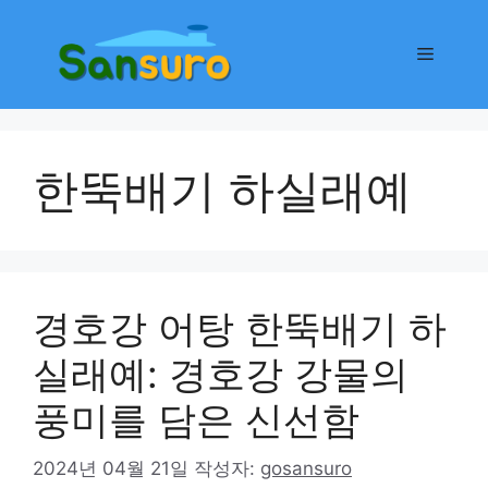
컨
텐
메
츠
로
뉴
건
너
한뚝배기 하실래예
뛰
기
경호강 어탕 한뚝배기 하
실래예: 경호강 강물의
풍미를 담은 신선함
2024년 04월 21일
작성자:
gosansuro