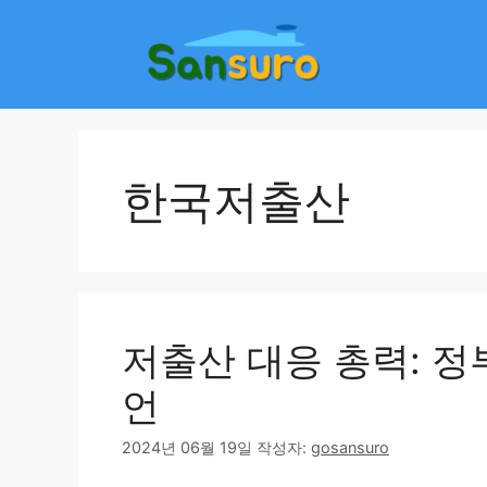
컨
텐
츠
로
건
너
뛰
한국저출산
기
저출산 대응 총력: 정
언
2024년 06월 19일
작성자:
gosansuro