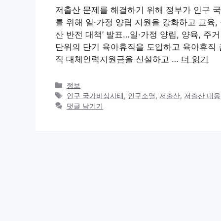
저출산 문제를 해결하기 위해 정부가 인구 
를 위해 일·가정 양립 지원을 강화하고 교육,
산 반전 대책’ 발표…일·가정 양립, 양육, 주거
단위의 단기 육아휴직을 도입하고 육아휴직 급
직 대체인력지원금을 신설하고 …
더 읽기
카
정보
테
태
인구 국가비상사태
,
인구소멸
,
저출산
,
저출산 대응
고
그
댓글 남기기
리