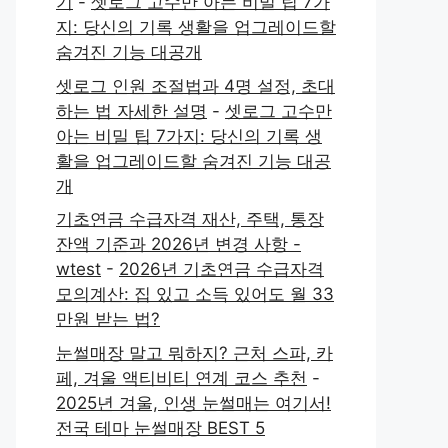
기
-
셋로그 고수만 아는 비밀 팁 7가
지: 당신의 기록 생활을 업그레이드할
숨겨진 기능 대공개
셋로그 인원 조절법과 4명 설정, 초대
하는 법 자세한 설명
-
셋로그 고수만
아는 비밀 팁 7가지: 당신의 기록 생
활을 업그레이드할 숨겨진 기능 대공
개
기초연금 수급자격 재산, 주택, 통장
잔액 기준과 2026년 변경 사항 -
wtest
-
2026년 기초연금 수급자격
모의계산: 집 있고 소득 있어도 월 33
만원 받는 법?
눈썰매장 말고 뭐하지? 근처 스파, 카
페, 겨울 액티비티 연계 코스 추천
-
2025년 겨울, 인생 눈썰매는 여기서!
전국 테마 눈썰매장 BEST 5