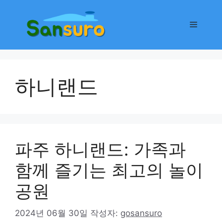
컨
텐
메
츠
로
뉴
건
너
하니랜드
뛰
기
파주 하니랜드: 가족과
함께 즐기는 최고의 놀이
공원
2024년 06월 30일
작성자:
gosansuro