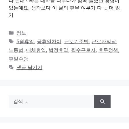
다 쉰대?”라는 대화를 나누다가 깜짝 놀랐던 경험이
있는데요. 생각보다 이 날의 휴무 여부가 다 …
더 읽
기
카
정보
테
태
5월휴일
,
공휴일차이
,
근로기준법
,
근로자의날
,
고
그
노동법
,
대체휴일
,
법정휴일
,
필수근로자
,
휴무정책
,
리
휴일수당
댓글 남기기
검
색: