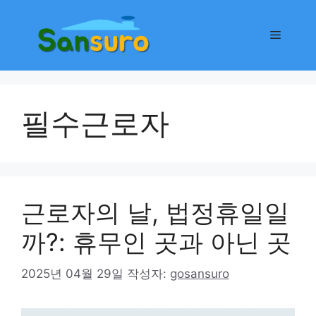
컨
텐
메
츠
로
뉴
건
너
필수근로자
뛰
기
근로자의 날, 법정휴일일
까?: 휴무인 곳과 아닌 곳
2025년 04월 29일
작성자:
gosansuro