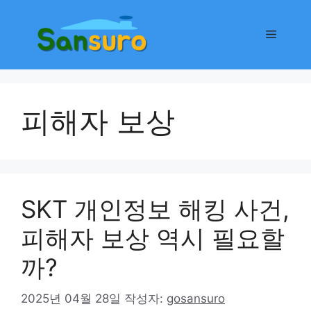
컨
텐
메
츠
로
뉴
건
너
피해자 보상
뛰
기
SKT 개인정보 해킹 사건,
피해자 보상 역시 필요할
까?
2025년 04월 28일
작성자:
gosansuro