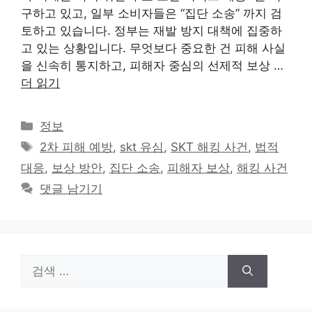
구하고 있고, 일부 소비자들은 “집단 소송” 까지 검
토하고 있습니다. 정부는 재발 방지 대책에 집중하
고 있는 상황입니다. 무엇보다 중요한 건 피해 사실
을 신속히 통지하고, 피해자 중심의 선제적 보상 …
더 읽기
카
정보
테
태
2차 피해 예방
,
skt 유심
,
SKT 해킹 사건
,
법적
고
그
대응
,
보상 방안
,
집단 소송
,
피해자 보상
,
해킹 사건
리
댓글 남기기
검
색: