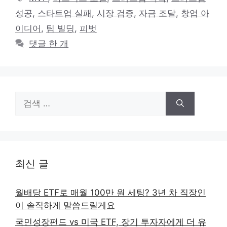
고
그
성공
,
스타트업 실패
,
시장 검증
,
자금 조달
,
창업 아
리
이디어
,
팀 빌딩
,
피벗
댓글 한 개
검
색:
최신 글
월배당 ETF로 매월 100만 원 세팅? 3년 차 직장인
이 솔직하게 말씀드릴게요
국민성장펀드 vs 미국 ETF, 장기 투자자에게 더 유