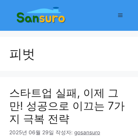
컨
텐
메
츠
로
뉴
건
너
피벗
뛰
기
스타트업 실패, 이제 그
만! 성공으로 이끄는 7가
지 극복 전략
2025년 06월 29일
작성자:
gosansuro