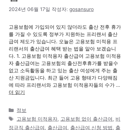
2024년 06월 17일
작성자:
gosansuro
고용보험에 가입되어 있지 않더라도 출산 전후 휴가
를 가질 수 있도록 정부가 지원하는 프리랜서 출산
급여 제도가 있습니다. 오늘은 고용보험 미적용 프
리랜서의 출산급여 혜택 받는 법을 알아 보겠습니
다. 1. 고용보험 미적용자 출산급여 고용보험 미적용
자 출산급여는 고용보험의 출산전후휴가를 받을수
없고 소득활동을 하고 있는 출산 여성에게 주는 출
산 지원금입니다. 최근 들어 고용 형태가 다양해짐
에 따라 프리랜서와 고용보험 미적용자들의 수가 …
더 읽기
카
정보
테
태
고용보험 미적용자
,
고용보험 없이 출산급여
,
비
고
그
정규직 출산급여
,
출산급여
,
출산급여 신청 방법
,
출