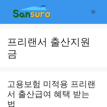
컨
텐
메
츠
로
뉴
건
너
프리랜서 출산지원
뛰
기
금
고용보험 미적용 프리랜
서 출산급여 혜택 받는
법