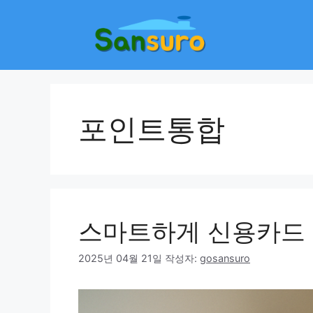
컨
텐
츠
로
건
너
뛰
포인트통합
기
스마트하게 신용카드 
2025년 04월 21일
작성자:
gosansuro