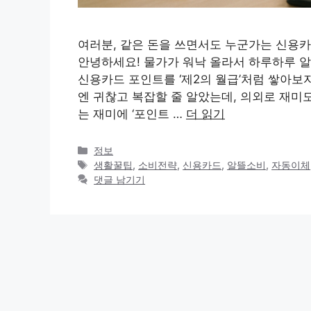
여러분, 같은 돈을 쓰면서도 누군가는 신용카
안녕하세요! 물가가 워낙 올라서 하루하루 알
신용카드 포인트를 ‘제2의 월급’처럼 쌓아보
엔 귀찮고 복잡할 줄 알았는데, 의외로 재미도
는 재미에 ‘포인트 …
더 읽기
카
정보
테
태
생활꿀팁
,
소비전략
,
신용카드
,
알뜰소비
,
자동이체
고
그
댓글 남기기
리