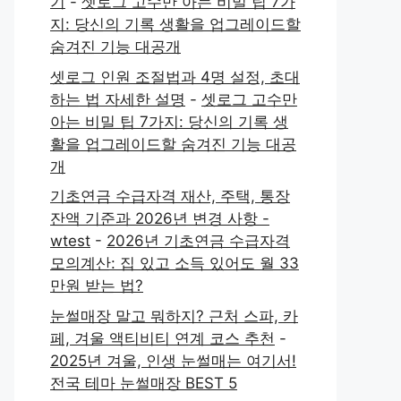
기
-
셋로그 고수만 아는 비밀 팁 7가
지: 당신의 기록 생활을 업그레이드할
숨겨진 기능 대공개
셋로그 인원 조절법과 4명 설정, 초대
하는 법 자세한 설명
-
셋로그 고수만
아는 비밀 팁 7가지: 당신의 기록 생
활을 업그레이드할 숨겨진 기능 대공
개
기초연금 수급자격 재산, 주택, 통장
잔액 기준과 2026년 변경 사항 -
wtest
-
2026년 기초연금 수급자격
모의계산: 집 있고 소득 있어도 월 33
만원 받는 법?
눈썰매장 말고 뭐하지? 근처 스파, 카
페, 겨울 액티비티 연계 코스 추천
-
2025년 겨울, 인생 눈썰매는 여기서!
전국 테마 눈썰매장 BEST 5