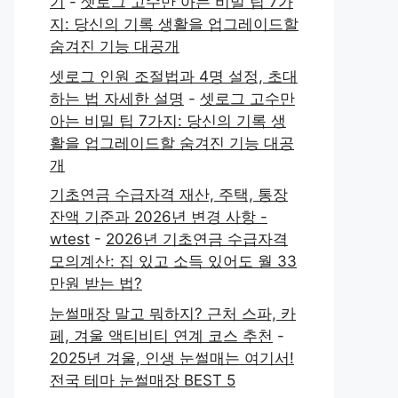
기
-
셋로그 고수만 아는 비밀 팁 7가
지: 당신의 기록 생활을 업그레이드할
숨겨진 기능 대공개
셋로그 인원 조절법과 4명 설정, 초대
하는 법 자세한 설명
-
셋로그 고수만
아는 비밀 팁 7가지: 당신의 기록 생
활을 업그레이드할 숨겨진 기능 대공
개
기초연금 수급자격 재산, 주택, 통장
잔액 기준과 2026년 변경 사항 -
wtest
-
2026년 기초연금 수급자격
모의계산: 집 있고 소득 있어도 월 33
만원 받는 법?
눈썰매장 말고 뭐하지? 근처 스파, 카
페, 겨울 액티비티 연계 코스 추천
-
2025년 겨울, 인생 눈썰매는 여기서!
전국 테마 눈썰매장 BEST 5