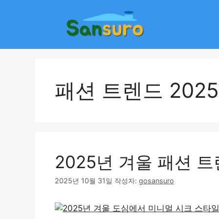
컨
텐
츠
로
건
너
뛰
패션 트렌드 2025
기
2025년 겨울 패션 
2025년 10월 31일
작성자:
gosansuro