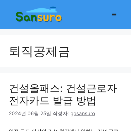
컨
텐
메
츠
로
뉴
건
너
퇴직공제금
뛰
기
건설올패스: 건설근로자
전자카드 발급 방법
2024년 06월 25일
작성자:
gosansuro