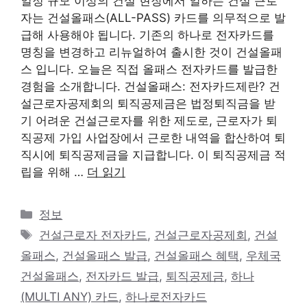
일정 규모 이상의 건설 현장에서 일하는 건설 근로
자는 건설올패스(ALL-PASS) 카드를 의무적으로 발
급해 사용해야 됩니다. 기존의 하나로 전자카드를
명칭을 변경하고 리뉴얼하여 출시한 것이 건설올패
스 입니다. 오늘은 직접 올패스 전자카드를 발급한
경험을 소개합니다. 건설올패스: 전자카드제란? 건
설근로자공제회의 퇴직공제금은 법정퇴직금을 받
기 어려운 건설근로자를 위한 제도로, 근로자가 퇴
직공제 가입 사업장에서 근로한 내역을 합산하여 퇴
직시에 퇴직공제금을 지급합니다. 이 퇴직공제금 적
립을 위해 …
더 읽기
카
정보
테
태
건설근로자 전자카드
,
건설근로자공제회
,
건설
고
그
올패스
,
건설올패스 발급
,
건설올패스 혜택
,
우체국
리
건설올패스
,
전자카드 발급
,
퇴직공제금
,
하나
(MULTI ANY) 카드
,
하나로전자카드