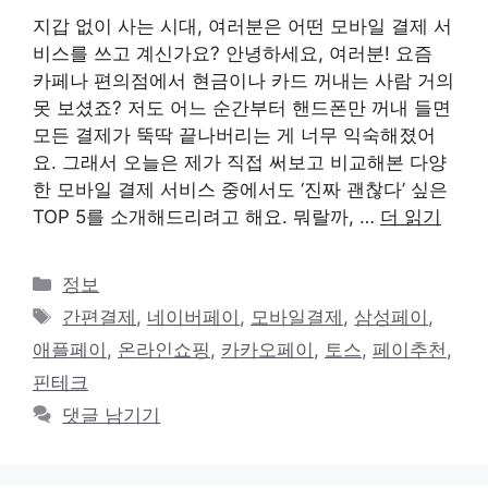
지갑 없이 사는 시대, 여러분은 어떤 모바일 결제 서
비스를 쓰고 계신가요? 안녕하세요, 여러분! 요즘
카페나 편의점에서 현금이나 카드 꺼내는 사람 거의
못 보셨죠? 저도 어느 순간부터 핸드폰만 꺼내 들면
모든 결제가 뚝딱 끝나버리는 게 너무 익숙해졌어
요. 그래서 오늘은 제가 직접 써보고 비교해본 다양
한 모바일 결제 서비스 중에서도 ‘진짜 괜찮다’ 싶은
TOP 5를 소개해드리려고 해요. 뭐랄까, …
더 읽기
카
정보
테
태
간편결제
,
네이버페이
,
모바일결제
,
삼성페이
,
고
그
애플페이
,
온라인쇼핑
,
카카오페이
,
토스
,
페이추천
,
리
핀테크
댓글 남기기