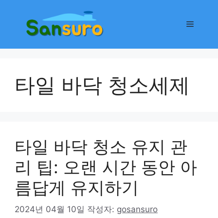
컨
텐
메
츠
로
뉴
건
너
타일 바닥 청소세제
뛰
기
타일 바닥 청소 유지 관
리 팁: 오랜 시간 동안 아
름답게 유지하기
2024년 04월 10일
작성자:
gosansuro