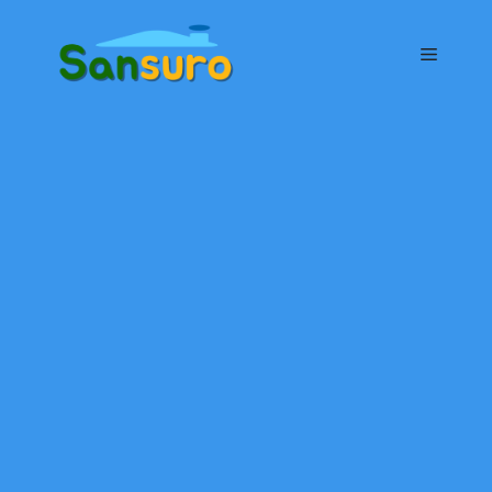
컨
텐
메
츠
로
뉴
건
너
뛰
기