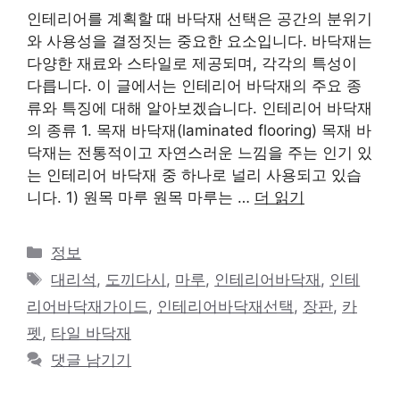
인테리어를 계획할 때 바닥재 선택은 공간의 분위기
와 사용성을 결정짓는 중요한 요소입니다. 바닥재는
다양한 재료와 스타일로 제공되며, 각각의 특성이
다릅니다. 이 글에서는 인테리어 바닥재의 주요 종
류와 특징에 대해 알아보겠습니다. 인테리어 바닥재
의 종류 1. 목재 바닥재(laminated flooring) 목재 바
닥재는 전통적이고 자연스러운 느낌을 주는 인기 있
는 인테리어 바닥재 중 하나로 널리 사용되고 있습
니다. 1) 원목 마루 원목 마루는 …
더 읽기
카
정보
테
태
대리석
,
도끼다시
,
마루
,
인테리어바닥재
,
인테
고
그
리어바닥재가이드
,
인테리어바닥재선택
,
장판
,
카
리
펫
,
타일 바닥재
댓글 남기기