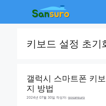
컨
텐
츠
로
건
너
뛰
키보드 설정 초기
기
갤럭시 스마트폰 키보
지 방법
2024년 07월 30일
작성자:
gosansuro