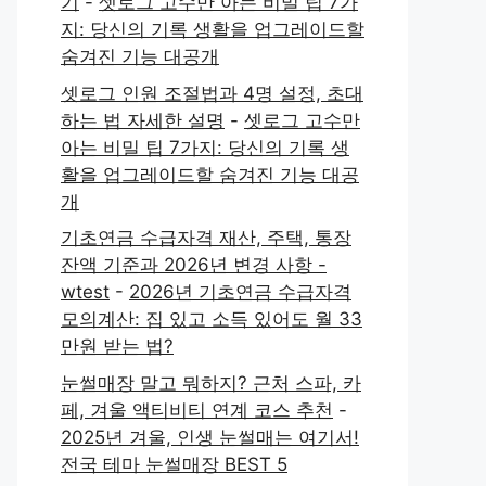
기
-
셋로그 고수만 아는 비밀 팁 7가
지: 당신의 기록 생활을 업그레이드할
숨겨진 기능 대공개
셋로그 인원 조절법과 4명 설정, 초대
하는 법 자세한 설명
-
셋로그 고수만
아는 비밀 팁 7가지: 당신의 기록 생
활을 업그레이드할 숨겨진 기능 대공
개
기초연금 수급자격 재산, 주택, 통장
잔액 기준과 2026년 변경 사항 -
wtest
-
2026년 기초연금 수급자격
모의계산: 집 있고 소득 있어도 월 33
만원 받는 법?
눈썰매장 말고 뭐하지? 근처 스파, 카
페, 겨울 액티비티 연계 코스 추천
-
2025년 겨울, 인생 눈썰매는 여기서!
전국 테마 눈썰매장 BEST 5